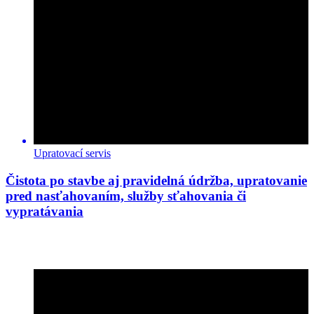
Upratovací servis
Čistota po stavbe aj pravidelná údržba, upratovanie
pred nasťahovaním, služby sťahovania či
vypratávania