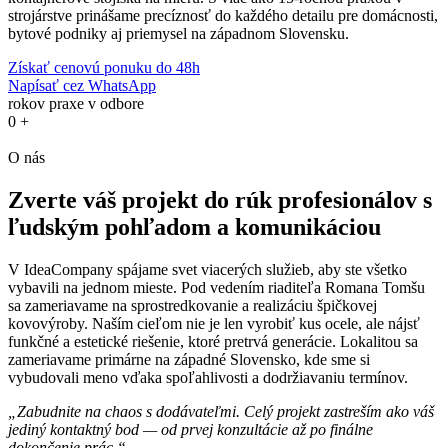
strojárstve prinášame precíznosť do každého detailu pre domácnosti,
bytové podniky aj priemysel na západnom Slovensku.
Získať cenovú ponuku do 48h
Napísať cez WhatsApp
rokov praxe v odbore
0
+
O nás
Zverte váš projekt do rúk profesionálov s
ľudským pohľadom a komunikáciou
V IdeaCompany spájame svet viacerých služieb, aby ste všetko
vybavili na jednom mieste. Pod vedením riaditeľa Romana Tomšu
sa zameriavame na sprostredkovanie a realizáciu špičkovej
kovovýroby. Naším cieľom nie je len vyrobiť kus ocele, ale nájsť
funkčné a estetické riešenie, ktoré pretrvá generácie. Lokalitou sa
zameriavame primárne na západné Slovensko, kde sme si
vybudovali meno vďaka spoľahlivosti a dodržiavaniu termínov.
„Zabudnite na chaos s dodávateľmi. Celý projekt zastreším ako váš
jediný kontaktný bod — od prvej konzultácie až po finálne
dokončenie prác.“