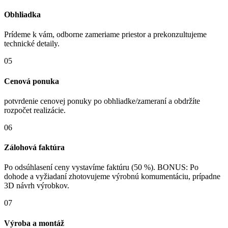
Obhliadka
Prídeme k vám, odborne zameriame priestor a prekonzultujeme
technické detaily.
05
Cenová ponuka
potvrdenie cenovej ponuky po obhliadke/zameraní a obdržíte
rozpočet realizácie.
06
Zálohová faktúra
Po odsúhlasení ceny vystavíme faktúru (50 %). BONUS: Po
dohode a vyžiadaní zhotovujeme výrobnú komumentáciu, prípadne
3D návrh výrobkov.
07
Výroba a montáž