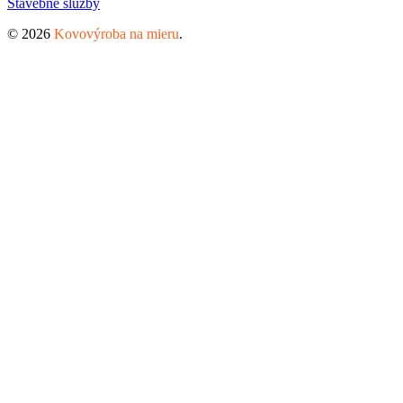
Stavebné služby
© 2026
Kovovýroba na mieru
.
Created by OWI