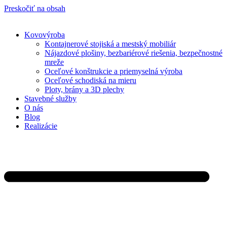
Preskočiť na obsah
Kovovýroba
Kontajnerové stojiská a mestský mobiliár
Nájazdové plošiny, bezbariérové riešenia, bezpečnostné
mreže
Oceľové konštrukcie a priemyselná výroba
Oceľové schodiská na mieru
Ploty, brány a 3D plechy
Stavebné služby
O nás
Blog
Realizácie