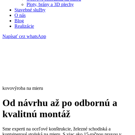
Ploty, brány a 3D plechy
Stavebné služby
O nás
Blog
Realizácie
Napísať cez whatsApp
kovovýroba na mieru
Od návrhu až po odbornú a
kvalitnú montáž
Sme experti na oceľové konštrukcie, železné schodiská a
kontajnerové stojiská na mieru. S viac ako 15-ročnou praxou v